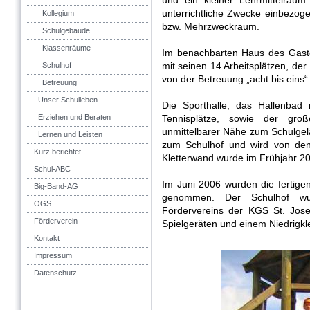
und ein kleiner Lehrmittelrau
unterrichtliche Zwecke einbezoge
Kollegium
bzw. Mehrzweckraum.
Schulgebäude
Klassenräume
Im benachbarten Haus des Gast
mit seinen 14 Arbeitsplätzen, de
Schulhof
von der Betreuung „acht bis eins“
Betreuung
Unser Schulleben
Die Sporthalle, das Hallenbad
Erziehen und Beraten
Tennisplätze, sowie der groß
unmittelbarer Nähe zum Schulgelä
Lernen und Leisten
zum Schulhof und wird von den 
Kurz berichtet
Kletterwand wurde im Frühjahr 2
Schul-ABC
Im Juni 2006 wurden die fertig
Big-Band-AG
genommen. Der Schulhof w
OGS
Fördervereins der KGS St. Jose
Förderverein
Spielgeräten und einem Niedrigkle
Kontakt
Impressum
Datenschutz