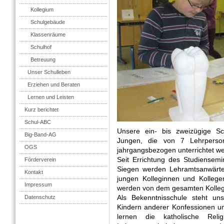
Kollegium
Schulgebäude
Klassenräume
Schulhof
Betreuung
Unser Schulleben
Erziehen und Beraten
Lernen und Leisten
Kurz berichtet
Schul-ABC
Unsere ein- bis zweizügige S
Big-Band-AG
Jungen, die von 7 Lehrperson
OGS
jahrgangsbezogen unterrichtet w
Seit Errichtung des Studiensemi
Förderverein
Siegen werden Lehramtsanwärter
Kontakt
jungen Kolleginnen und Kolleg
Impressum
werden von dem gesamten Kollegium
Als Bekenntnisschule steht un
Datenschutz
Kindern anderer Konfessionen u
lernen die katholische Relig