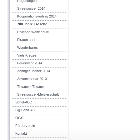
Regenbogen
Streetsoccer 2014
Kooperationsvertrag 2014
700 Jahre Frösche
Rollende Waldschule
Piraten ahoi
Wunderbares
Viele Kreuze
Feuerwehr 2014
Zahngesundheit 2014
Adventsbasar 2013
Theater - Theater
Streetsoccer-Meisterschaft
Schul-ABC
Big-Band-AG
OGS
Förderverein
Kontakt