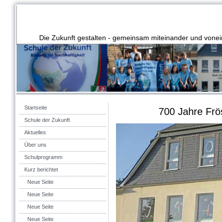
Die Zukunft gestalten - gemeinsam miteinander und vonei
Startseite
700 Jahre Frö
Schule der Zukunft
Aktuelles
Über uns
Schulprogramm
Kurz berichtet
Neue Seite
Neue Seite
Neue Seite
Neue Seite