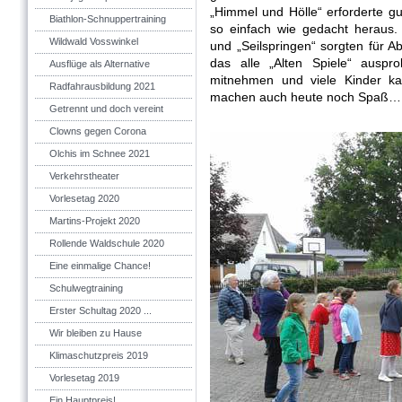
„Himmel und Hölle“ erforderte gut
Biathlon-Schnuppertraining
so einfach wie gedacht heraus. 
Wildwald Vosswinkel
und „Seilspringen“ sorgten für A
das alle „Alten Spiele“ auspr
Ausflüge als Alternative
mitnehmen und viele Kinder ka
Radfahrausbildung 2021
machen auch heute noch Spaß…
Getrennt und doch vereint
Clowns gegen Corona
Olchis im Schnee 2021
Verkehrstheater
Vorlesetag 2020
Martins-Projekt 2020
Rollende Waldschule 2020
Eine einmalige Chance!
Schulwegtraining
Erster Schultag 2020 ...
Wir bleiben zu Hause
Klimaschutzpreis 2019
Vorlesetag 2019
Ein Hauptpreis!