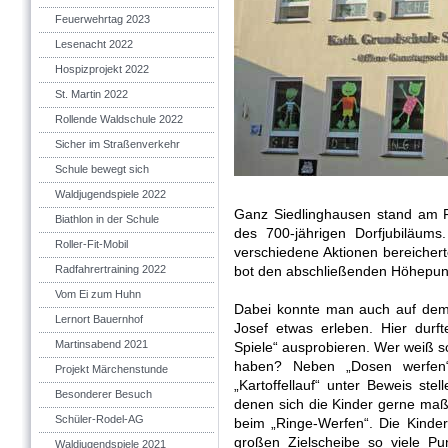
Feuerwehrtag 2023
Lesenacht 2022
Hospizprojekt 2022
St. Martin 2022
Rollende Waldschule 2022
Sicher im Straßenverkehr
Schule bewegt sich
Waldjugendspiele 2022
Ganz Siedlinghausen stand am 
Biathlon in der Schule
des 700-jährigen Dorfjubiläums
Roller-Fit-Mobil
verschiedene Aktionen bereichert
Radfahrertraining 2022
bot den abschließenden Höhepun
Vom Ei zum Huhn
Dabei konnte man auch auf dem 
Lernort Bauernhof
Josef etwas erleben. Hier durf
Martinsabend 2021
Spiele“ ausprobieren. Wer weiß sc
haben? Neben „Dosen werfen“
Projekt Märchenstunde
„Kartoffellauf“ unter Beweis ste
Besonderer Besuch
denen sich die Kinder gerne ma
Schüler-Rodel-AG
beim „Ringe-Werfen“. Die Kinder 
großen Zielscheibe so viele Pu
Waldjugendspiele 2021