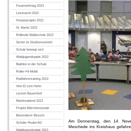
Feuerwehrtag 2023
Lesenacht 2022
Hospizprojekt 2022
St. Martin 2022
Rollende Waldschule 2022
Sicher im Straßenverkehr
Schule bewegt sich
Waldjugendspiele 2022
Biathlon in der Schule
Roller-Fit-Mobil
Radfahrertraining 2022
Vom Ei zum Huhn
Lernort Bauernhof
Martinsabend 2021
Projekt Märchenstunde
Besonderer Besuch
Am Donnerstag, den 14. Nov
Schüler-Rodel-AG
Meschede ins Kreishaus gefahren
Waldjugendspiele 2021