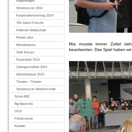
Regenbogen
Streetsoccer 2014
Kooperationsvertrag 2014
700 Jahre Frösche
Rollende Waldschule
Piraten ahoi
Mia musste immer Zettel zie
Wunderbares
beantworten. Das Spiel haben wi
Viele Kreuze
Feuerwehr 2014
Zahngesundheit 2014
Adventsbasar 2013
Theater - Theater
Streetsoccer-Meisterschaft
Schul-ABC
Big-Band-AG
OGS
Förderverein
Kontakt