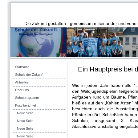
Die Zukunft gestalten - gemeinsam miteinander und vonei
Startseite
Ein Hauptpreis bei 
Schule der Zukunft
Aktuelles
Wie in jedem Jahr haben alle 4
Über uns
den Waldjugendspielen teilgenom
Aufgaben rund um Bäume, Pflanz
Schulprogramm
hieß es auf den „Kahlen Asten“ h
Kurz berichtet
besuchten auch die Ausstellu
Neue Seite
Förster erklärt. Schließlich haben
Schulen, insgesamt 3 Kla
Neue Seite
Abschlussveranstaltung eingelad
Neue Seite
Neue Seite