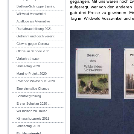
gegangen. Mit uns waren noch zw
Biathlon-Schnuppertraining
aufgeregt, wer von den anderen Kl
gab drei Preise zu gewinnen: E
Wildwald Vosswinkel
Tag im Wildwald Vosswinkel und 
Ausflüge als Alternative
Radfahrausbildung 2021
Getrennt und doch vereint
Clowns gegen Corona
Olchis im Schnee 2021
Verkehrstheater
Vorlesetag 2020
Martins-Projekt 2020
Rollende Waldschule 2020
Eine einmalige Chance!
Schulwegtraining
Erster Schultag 2020 ...
Wir bleiben zu Hause
Klimaschutzpreis 2019
Vorlesetag 2019
Ein Hauptpreis!