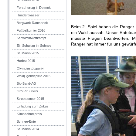
St. Martin 2016
Forschertag in Detmold
Hundertwasser
Bergwerk Ramsbeck
Beim 2. Spiel haben die Ranger u
Fußballturnier 2016
ein Wald aussah. Unser Rateteam
musste Fragen beantworten. Mi
Schwimmwettkampf
Ranger hat immer für uns gewürfe
Ein Schultag im Schnee
St. Martin 2015
Herbst 2015
Olympiastützpunkt
Waldjugendspiele 2015
Big-Band-AG
Großer Zirkus
Streetsoccer 2015
Einladung zum Zirkus
Klimaschutzpreis
Schnee-Ente
St. Martin 2014