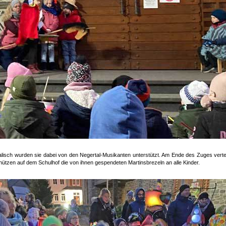
lisch wurden sie dabei von den Negertal-Musikanten unterstützt. Am Ende des Zuges vertei
hützen auf dem Schulhof die von ihnen gespendeten Martinsbrezeln an alle Kinder.