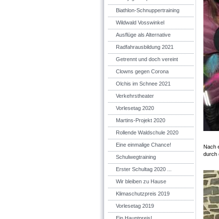
Biathlon-Schnuppertraining
Wildwald Vosswinkel
Ausflüge als Alternative
Radfahrausbildung 2021
Getrennt und doch vereint
Clowns gegen Corona
Olchis im Schnee 2021
Verkehrstheater
Vorlesetag 2020
Martins-Projekt 2020
Rollende Waldschule 2020
Eine einmalige Chance!
Nach e
durch 
Schulwegtraining
Erster Schultag 2020 ...
Wir bleiben zu Hause
Klimaschutzpreis 2019
Vorlesetag 2019
Ein Hauptpreis!