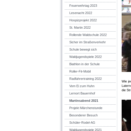
Feuerwehrtag 2023
Lesenacht 2022
Hospizprojekt 2022
St. Martin 2022
Rollende Waldschule 2022
Sicher im Straßenverkehr
Schule bewegt sich
Waldjugendspiele 2022
Biathlon in der Schule
Roller-Fit-Mobil
Radfahrertraining 2022
Wie je
Latern
Vom Ei zum Huhn
die St
Lernort Bauernhof
Martinsabend 2021
Projekt Märchenstunde
Besonderer Besuch
Schüler-Rodel-AG
Waldjugendspiele 2021