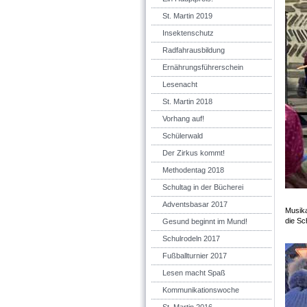
St. Martin 2019
Insektenschutz
Radfahrausbildung
Ernährungsführerschein
Lesenacht
St. Martin 2018
Vorhang auf!
Schülerwald
Der Zirkus kommt!
Methodentag 2018
Schultag in der Bücherei
Adventsbasar 2017
Musika
die Sc
Gesund beginnt im Mund!
Schulrodeln 2017
Fußballturnier 2017
Lesen macht Spaß
Kommunikationswoche