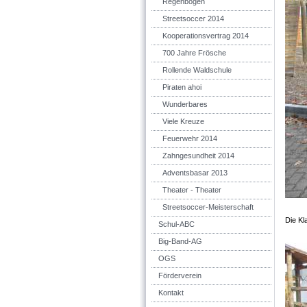
Regenbogen
Streetsoccer 2014
Kooperationsvertrag 2014
700 Jahre Frösche
Rollende Waldschule
Piraten ahoi
Wunderbares
Viele Kreuze
Feuerwehr 2014
Zahngesundheit 2014
Adventsbasar 2013
Theater - Theater
Streetsoccer-Meisterschaft
Die Kl
Schul-ABC
Big-Band-AG
OGS
Förderverein
Kontakt