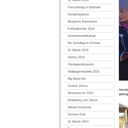
St. Martin 2016
Forschertag in Detmold
Hundertwasser
Bergwerk Ramsbeck
Fußballturnier 2016
Schwimmwettkampf
Ein Schultag im Schnee
St. Martin 2015
Herbst 2015
Olympiastützpunkt
Waldjugendspiele 2015
Big-Band-AG
Großer Zirkus
Herzli
Streetsoccer 2015
gelung
Einladung zum Zirkus
Klimaschutzpreis
Schnee-Ente
St. Martin 2014